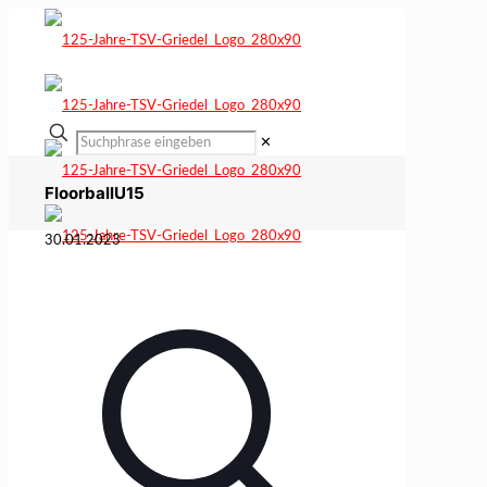
✕
FloorballU15
30.01.2023