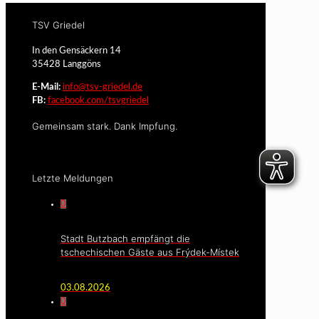
TSV Griedel
In den Gensäckern 14
35428 Langgöns
E-Mail:
info@tsv-griedel.de
FB:
facebook.com/tsvgriedel
Gemeinsam stark. Dank Impfung.
Letzte Meldungen
0
Stadt Butzbach empfängt die
tschechischen Gäste aus Frýdek-Místek
03.08.2026
0