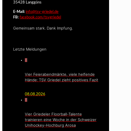
35428 Langgöns
E-Mail:
info@tsv-griedel.de
FB:
facebook.com/tsvgriedel
Gemeinsam stark. Dank Impfung.
Letzte Meldungen
0
Vier Feierabendmärkte, viele helfende
Hände: TSV Griedel zieht positives Fazit
08.08.2026
0
Vier Griedeler Floorball-Talente
trainieren eine Woche in der Schweizer
Unihockey-Hochburg Arosa