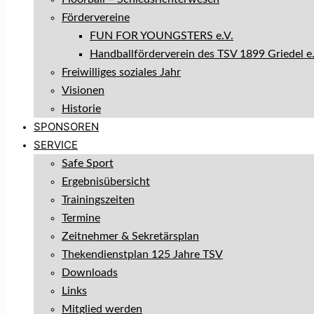
Fördervereine
FUN FOR YOUNGSTERS e.V.
Handballförderverein des TSV 1899 Griedel e.
Freiwilliges soziales Jahr
Visionen
Historie
SPONSOREN
SERVICE
Safe Sport
Ergebnisübersicht
Trainingszeiten
Termine
Zeitnehmer & Sekretärsplan
Thekendienstplan 125 Jahre TSV
Downloads
Links
Mitglied werden