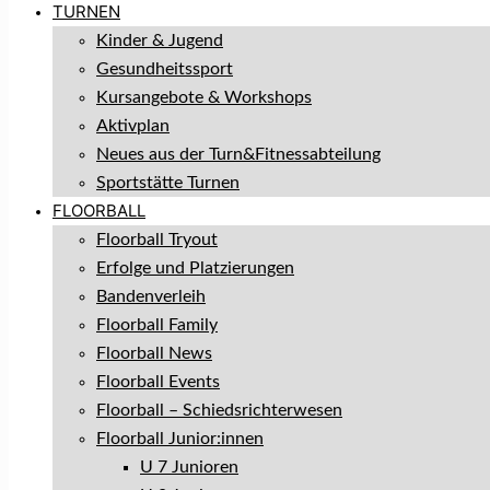
TURNEN
Kinder & Jugend
Gesundheitssport
Kursangebote & Workshops
Aktivplan
Neues aus der Turn&Fitnessabteilung
Sportstätte Turnen
FLOORBALL
Floorball Tryout
Erfolge und Platzierungen
Bandenverleih
Floorball Family
Floorball News
Floorball Events
Floorball – Schiedsrichterwesen
Floorball Junior:innen
U 7 Junioren