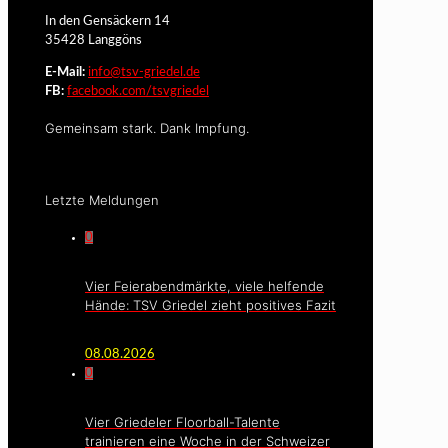
In den Gensäckern 14
35428 Langgöns
E-Mail:
info@tsv-griedel.de
FB:
facebook.com/tsvgriedel
Gemeinsam stark. Dank Impfung.
Letzte Meldungen
0
Vier Feierabendmärkte, viele helfende
Hände: TSV Griedel zieht positives Fazit
08.08.2026
0
Vier Griedeler Floorball-Talente
trainieren eine Woche in der Schweizer