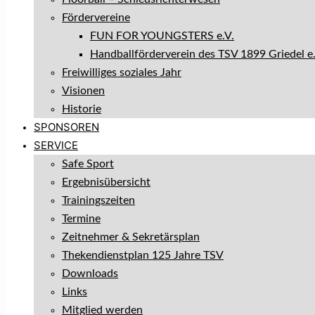
Fördervereine
FUN FOR YOUNGSTERS e.V.
Handballförderverein des TSV 1899 Griedel e.
Freiwilliges soziales Jahr
Visionen
Historie
SPONSOREN
SERVICE
Safe Sport
Ergebnisübersicht
Trainingszeiten
Termine
Zeitnehmer & Sekretärsplan
Thekendienstplan 125 Jahre TSV
Downloads
Links
Mitglied werden