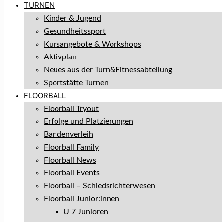
TURNEN
Kinder & Jugend
Gesundheitssport
Kursangebote & Workshops
Aktivplan
Neues aus der Turn&Fitnessabteilung
Sportstätte Turnen
FLOORBALL
Floorball Tryout
Erfolge und Platzierungen
Bandenverleih
Floorball Family
Floorball News
Floorball Events
Floorball – Schiedsrichterwesen
Floorball Junior:innen
U 7 Junioren