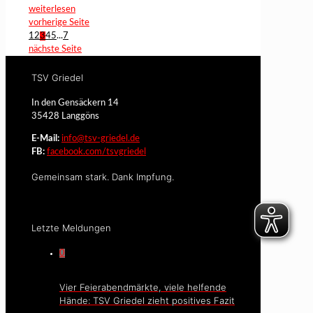
weiterlesen
vorherige Seite
1
2
3
4
5
...
7
nächste Seite
TSV Griedel
In den Gensäckern 14
35428 Langgöns
E-Mail:
info@tsv-griedel.de
FB:
facebook.com/tsvgriedel
Gemeinsam stark. Dank Impfung.
Letzte Meldungen
0
Vier Feierabendmärkte, viele helfende
Hände: TSV Griedel zieht positives Fazit