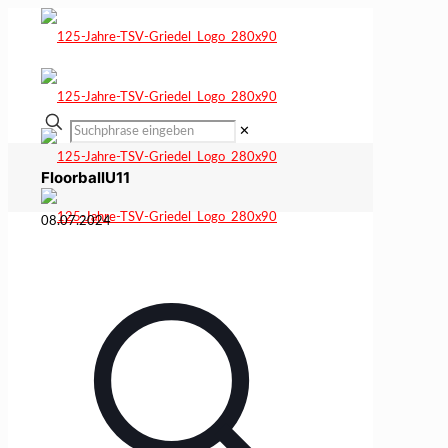
✕
FloorballU11
08.07.2024