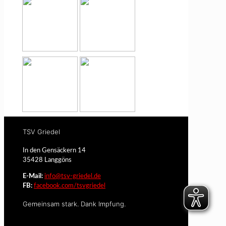
TSV Griedel
In den Gensäckern 14
35428 Langgöns
E-Mail:
info@tsv-griedel.de
FB:
facebook.com/tsvgriedel
Gemeinsam stark. Dank Impfung.