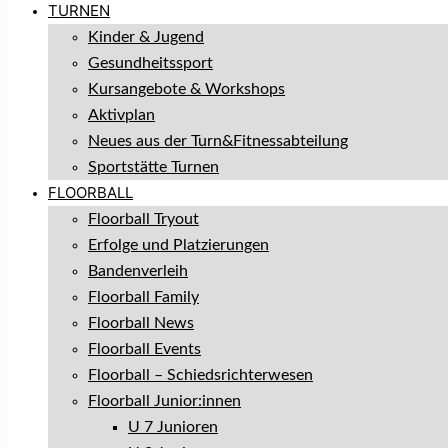
TURNEN
Kinder & Jugend
Gesundheitssport
Kursangebote & Workshops
Aktivplan
Neues aus der Turn&Fitnessabteilung
Sportstätte Turnen
FLOORBALL
Floorball Tryout
Erfolge und Platzierungen
Bandenverleih
Floorball Family
Floorball News
Floorball Events
Floorball – Schiedsrichterwesen
Floorball Junior:innen
U 7 Junioren