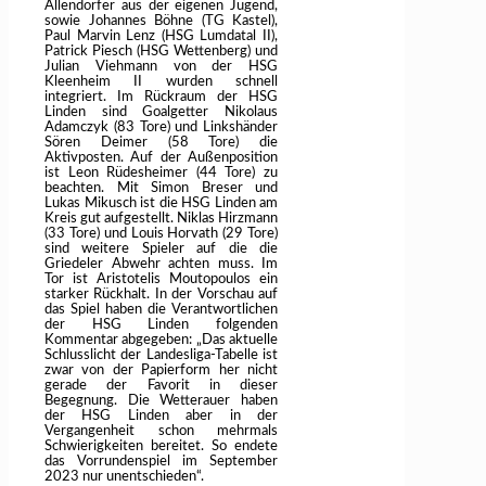
Allendörfer aus der eigenen Jugend,
sowie Johannes Böhne (TG Kastel),
Paul Marvin Lenz (HSG Lumdatal II),
Patrick Piesch (HSG Wettenberg) und
Julian Viehmann von der HSG
Kleenheim II wurden schnell
integriert. Im Rückraum der HSG
Linden sind Goalgetter Nikolaus
Adamczyk (83 Tore) und Linkshänder
Sören Deimer (58 Tore) die
Aktivposten. Auf der Außenposition
ist Leon Rüdesheimer (44 Tore) zu
beachten. Mit Simon Breser und
Lukas Mikusch ist die HSG Linden am
Kreis gut aufgestellt. Niklas Hirzmann
(33 Tore) und Louis Horvath (29 Tore)
sind weitere Spieler auf die die
Griedeler Abwehr achten muss. Im
Tor ist Aristotelis Moutopoulos ein
starker Rückhalt. In der Vorschau auf
das Spiel haben die Verantwortlichen
der HSG Linden folgenden
Kommentar abgegeben: „Das aktuelle
Schlusslicht der Landesliga-Tabelle ist
zwar von der Papierform her nicht
gerade der Favorit in dieser
Begegnung. Die Wetterauer haben
der HSG Linden aber in der
Vergangenheit schon mehrmals
Schwierigkeiten bereitet. So endete
das Vorrundenspiel im September
2023 nur unentschieden“.