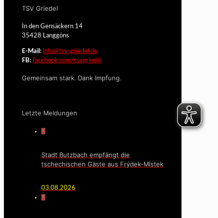
TSV Griedel
In den Gensäckern 14
35428 Langgöns
E-Mail:
info@tsv-griedel.de
FB:
facebook.com/tsvgriedel
Gemeinsam stark. Dank Impfung.
Letzte Meldungen
0
Stadt Butzbach empfängt die
tschechischen Gäste aus Frýdek-Místek
03.08.2026
0