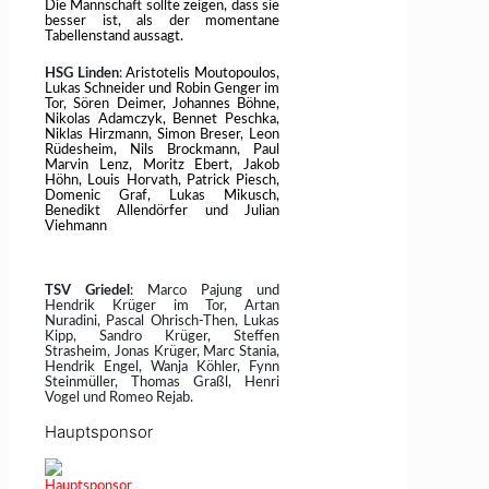
Die Mannschaft sollte zeigen, dass sie
besser ist, als der momentane
Tabellenstand aussagt.
HSG Linden
:
Aristotelis Moutopoulos,
Lukas Schneider und Robin Genger im
Tor, Sören Deimer, Johannes Böhne,
Nikolas Adamczyk, Bennet Peschka,
Niklas Hirzmann, Simon Breser, Leon
Rüdesheim, Nils Brockmann, Paul
Marvin Lenz, Moritz Ebert, Jakob
Höhn, Louis Horvath, Patrick Piesch,
Domenic Graf, Lukas Mikusch,
Benedikt Allendörfer und Julian
Viehmann
TSV Griedel
: Marco Pajung und
Hendrik Krüger im Tor, Artan
Nuradini, Pascal Ohrisch-Then, Lukas
Kipp, Sandro Krüger, Steffen
Strasheim, Jonas Krüger, Marc Stania,
Hendrik Engel, Wanja Köhler, Fynn
Steinmüller, Thomas Graßl, Henri
Vogel und Romeo Rejab.
Hauptsponsor