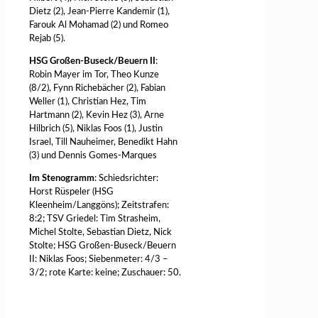
Dietz (2), Jean-Pierre Kandemir (1),
Farouk Al Mohamad (2) und Romeo
Rejab (5).
HSG Großen-Buseck/Beuern II
:
Robin Mayer im Tor, Theo Kunze
(8/2), Fynn Richebächer (2), Fabian
Weller (1), Christian Hez, Tim
Hartmann (2), Kevin Hez (3), Arne
Hilbrich (5), Niklas Foos (1), Justin
Israel, Till Nauheimer, Benedikt Hahn
(3) und Dennis Gomes-Marques
Im Stenogramm
: Schiedsrichter:
Horst Rüspeler (HSG
Kleenheim/Langgöns); Zeitstrafen:
8:2; TSV Griedel: Tim Strasheim,
Michel Stolte, Sebastian Dietz, Nick
Stolte; HSG Großen-Buseck/Beuern
II: Niklas Foos; Siebenmeter: 4/3 –
3/2; rote Karte: keine; Zuschauer: 50.