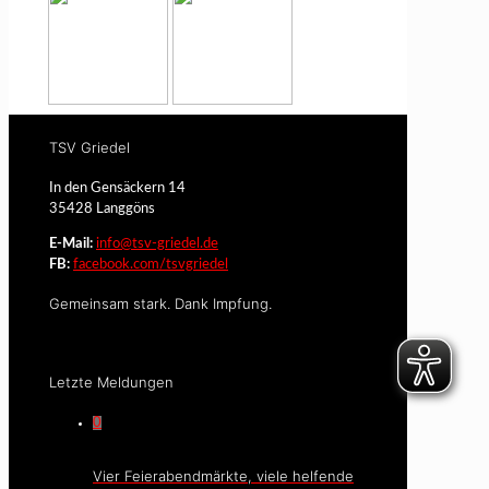
TSV Griedel
In den Gensäckern 14
35428 Langgöns
E-Mail:
info@tsv-griedel.de
FB:
facebook.com/tsvgriedel
Gemeinsam stark. Dank Impfung.
Letzte Meldungen
0
Vier Feierabendmärkte, viele helfende