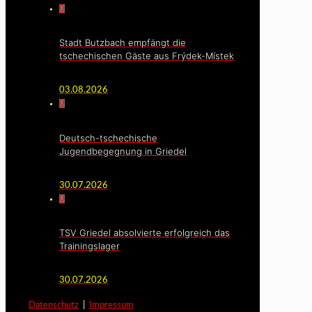
0
Stadt Butzbach empfängt die
tschechischen Gäste aus Frýdek-Místek
03.08.2026
0
Deutsch-tschechische
Jugendbegegnung in Griedel
30.07.2026
0
TSV Griedel absolvierte erfolgreich das
Trainingslager
30.07.2026
Datenschutz
|
Impressum