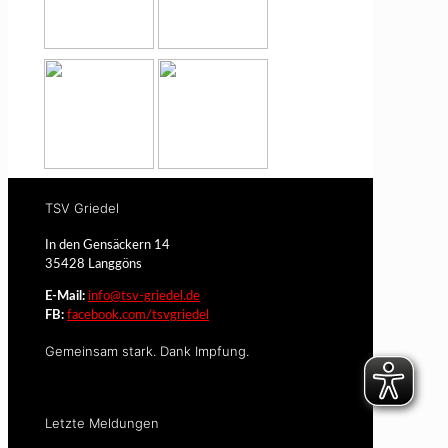
TSV Griedel
In den Gensäckern 14
35428 Langgöns
E-Mail:
info@tsv-griedel.de
FB:
facebook.com/tsvgriedel
Gemeinsam stark. Dank Impfung.
Letzte Meldungen