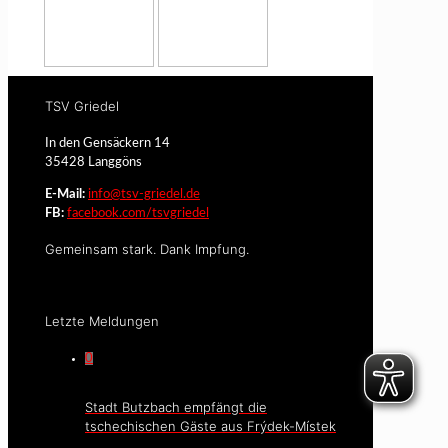
TSV Griedel
In den Gensäckern 14
35428 Langgöns
E-Mail:
info@tsv-griedel.de
FB:
facebook.com/tsvgriedel
Gemeinsam stark. Dank Impfung.
Letzte Meldungen
0
Stadt Butzbach empfängt die
tschechischen Gäste aus Frýdek-Místek