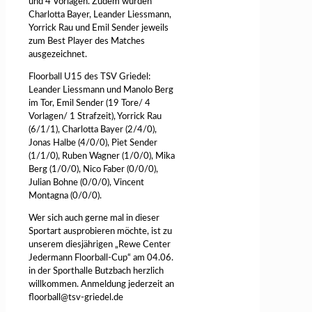
und 4 Vorlagen. Zudem wurden
Charlotta Bayer, Leander Liessmann,
Yorrick Rau und Emil Sender jeweils
zum Best Player des Matches
ausgezeichnet.
Floorball U15 des TSV Griedel:
Leander Liessmann und Manolo Berg
im Tor, Emil Sender (19 Tore/ 4
Vorlagen/ 1 Strafzeit), Yorrick Rau
(6/1/1), Charlotta Bayer (2/4/0),
Jonas Halbe (4/0/0), Piet Sender
(1/1/0), Ruben Wagner (1/0/0), Mika
Berg (1/0/0), Nico Faber (0/0/0),
Julian Bohne (0/0/0), Vincent
Montagna (0/0/0).
Wer sich auch gerne mal in dieser
Sportart ausprobieren möchte, ist zu
unserem diesjährigen „Rewe Center
Jedermann Floorball-Cup“ am 04.06.
in der Sporthalle Butzbach herzlich
willkommen. Anmeldung jederzeit an
floorball@tsv-griedel.de