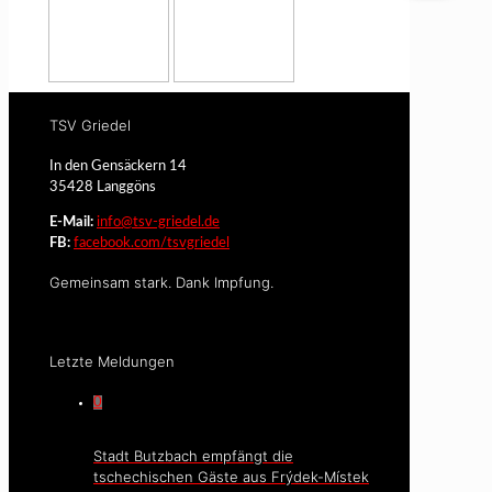
TSV Griedel
In den Gensäckern 14
35428 Langgöns
E-Mail:
info@tsv-griedel.de
FB:
facebook.com/tsvgriedel
Gemeinsam stark. Dank Impfung.
Letzte Meldungen
0
Stadt Butzbach empfängt die
tschechischen Gäste aus Frýdek-Místek