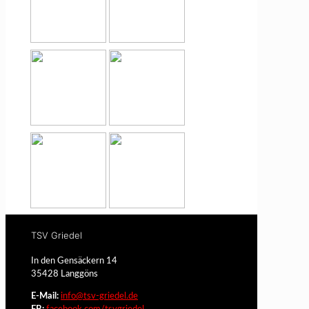
TSV Griedel
In den Gensäckern 14
35428 Langgöns
E-Mail:
info@tsv-griedel.de