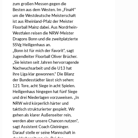
zum großen Messen gegen die
Besten aus dem Westen. Im „Final4“
um die Westdeutsche Meisterschaft
ist aus Rheinland-Pfalz der Meister
Floorball Mainz dabei. Aus Nordrhein-
Westfalen reisen die NRW-Meister
Dragons Bonn und die zweitplatzierte
SSVg Heiligenhaus an.
„Bonn ist für mich der Favorit“, sagt
Jugendleiter Floorball Oliver Brücher.
„Sie leisten seit Jahren hervorragende
Nachwuchsarbeit und die U13 hat
ihre Liga klar gewonnen.“ Die Bilanz
der Bundesstädter lässt sich sehen:
121 Tore, acht Siege in acht Spielen.
Heiligenhaus hingegen hat fünf Siege
und drei Niederlagen vorzuweisen. „In
NRW wird körperlich härter und
taktisch strukturierter gespielt. Wir
gehen als klarer Außenseiter rein,
werden aber unsere Chancen nutzen“,
sagt Assistent Coach Gleininger.
Darauf stelle er seine Mannschaft in