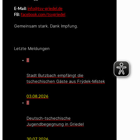
E-Mail:
info@tsv-griedel.de
FB:
facebook.com/tsvgriedel
Gemeinsam stark. Dank Impfung.
Letzte Meldungen
0
Stadt Butzbach empfängt die
tschechischen Gäste aus Frýdek-Místek
03.08.2026
0
Deutsch-tschechische
Jugendbegegnung in Griedel
30.07.2026