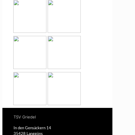
TSV Griedel
In den Gensäckern 14
35428 Langgöns