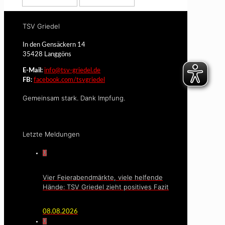
TSV Griedel
In den Gensäckern 14
35428 Langgöns
E-Mail:
info@tsv-griedel.de
FB:
facebook.com/tsvgriedel
Gemeinsam stark. Dank Impfung.
Letzte Meldungen
0
Vier Feierabendmärkte, viele helfende
Hände: TSV Griedel zieht positives Fazit
08.08.2026
0