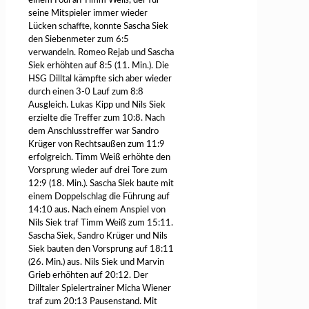
einem Foul an Timm Weiß, der für
seine Mitspieler immer wieder
Lücken schaffte, konnte Sascha Siek
den Siebenmeter zum 6:5
verwandeln. Romeo Rejab und Sascha
Siek erhöhten auf 8:5 (11. Min.). Die
HSG Dilltal kämpfte sich aber wieder
durch einen 3-0 Lauf zum 8:8
Ausgleich. Lukas Kipp und Nils Siek
erzielte die Treffer zum 10:8. Nach
dem Anschlusstreffer war Sandro
Krüger von Rechtsaußen zum 11:9
erfolgreich. Timm Weiß erhöhte den
Vorsprung wieder auf drei Tore zum
12:9 (18. Min.). Sascha Siek baute mit
einem Doppelschlag die Führung auf
14:10 aus. Nach einem Anspiel von
Nils Siek traf Timm Weiß zum 15:11.
Sascha Siek, Sandro Krüger und Nils
Siek bauten den Vorsprung auf 18:11
(26. Min.) aus. Nils Siek und Marvin
Grieb erhöhten auf 20:12. Der
Dilltaler Spielertrainer Micha Wiener
traf zum 20:13 Pausenstand. Mit