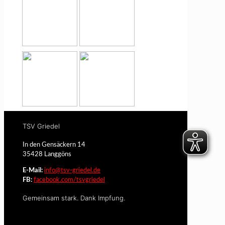
TSV Griedel
In den Gensäckern 14
35428 Langgöns
E-Mail:
info@tsv-griedel.de
FB:
facebook.com/tsvgriedel
Gemeinsam stark. Dank Impfung.