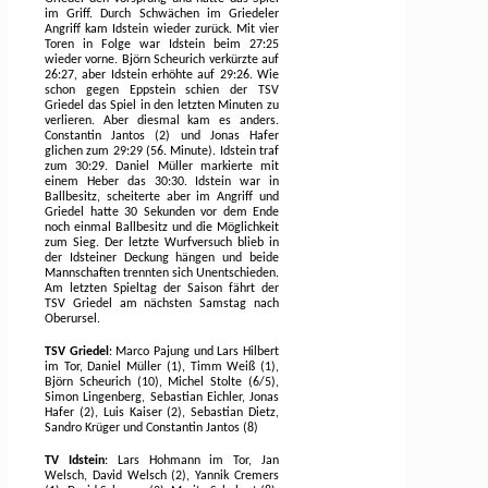
im Griff. Durch Schwächen im Griedeler
Angriff kam Idstein wieder zurück. Mit vier
Toren in Folge war Idstein beim 27:25
wieder vorne. Björn Scheurich verkürzte auf
26:27, aber Idstein erhöhte auf 29:26. Wie
schon gegen Eppstein schien der TSV
Griedel das Spiel in den letzten Minuten zu
verlieren. Aber diesmal kam es anders.
Constantin Jantos (2) und Jonas Hafer
glichen zum 29:29 (56. Minute). Idstein traf
zum 30:29. Daniel Müller markierte mit
einem Heber das 30:30. Idstein war in
Ballbesitz, scheiterte aber im Angriff und
Griedel hatte 30 Sekunden vor dem Ende
noch einmal Ballbesitz und die Möglichkeit
zum Sieg. Der letzte Wurfversuch blieb in
der Idsteiner Deckung hängen und beide
Mannschaften trennten sich Unentschieden.
Am letzten Spieltag der Saison fährt der
TSV Griedel am nächsten Samstag nach
Oberursel.
TSV Griedel
: Marco Pajung und Lars Hilbert
im Tor, Daniel Müller (1), Timm Weiß (1),
Björn Scheurich (10), Michel Stolte (6/5),
Simon Lingenberg, Sebastian Eichler, Jonas
Hafer (2), Luis Kaiser (2), Sebastian Dietz,
Sandro Krüger und Constantin Jantos (8)
TV Idstein
: Lars Hohmann im Tor, Jan
Welsch, David Welsch (2), Yannik Cremers