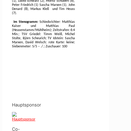
(1), David Schwarz (2), Moritz Schubert (8),
Peter Friedrich (1) Sascha Marxen (1), John
Denard (8), Markus Kleß
und Tim Heuss
(7).
Im Stenogramm:
Schiedsrichter: Matthias
Kaiser und Matthias Paul
(Heusenstamm/Mühlheim); Zeitstrafen: 6:4
Min.; TSV Griedel: Timm Weiß, Michel
Stolte, Björn Scheurich; TV Idstein: Sascha
Marxen, David Welsch; rote Karte: keine;
Siebenmeter: 5/5 – ./.; Zuschauer: 100
Hauptsponsor
Co-