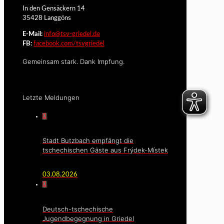
In den Gensäckern 14
35428 Langgöns
E-Mail:
info@tsv-griedel.de
FB:
facebook.com/tsvgriedel
Gemeinsam stark. Dank Impfung.
Letzte Meldungen
0
Stadt Butzbach empfängt die
tschechischen Gäste aus Frýdek-Místek
03.08.2026
0
Deutsch-tschechische
Jugendbegegnung in Griedel