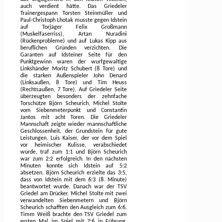
auch verdient hätte. Das Griedeler
Trainergespann Torsten Steinmüller und
Paul-Christoph Lhotak musste gegen Idstein
auf Torjäger Felix Großmann
(Muskelfaserriss), Artan Nuradini
(Rückenprobleme) und auf Lukas Kipp aus
beruflichen Gründen verzichten. Die
Garanten auf Idsteiner Seite für den
Punktgewinn waren der wurfgewaltige
Linkshänder Moritz Schubert (8 Tore) und
die starken Außenspieler John Denard
(Linksaußen, 8 Tore) und Tim Heuss
(Rechtsaußen, 7 Tore). Auf Griedeler Seite
überzeugten besonders der zehnfache
Torschütze Björn Scheurich, Michel Stolte
vom Siebenmeterpunkt und Constantin
Jantos mit acht Toren. Die Griedeler
Mannschaft zeigte wieder mannschaftliche
Geschlossenheit, der Grundstein für gute
Leistungen. Luis Kaiser, der vor dem Spiel
vor heimischer Kulisse, verabschiedet
wurde, traf zum 1:1 und Björn Scheurich
war zum 2:2 erfolgreich. In den nächsten
Minuten konnte sich Idstein auf 5:2
absetzen. Björn Scheurich erzielte das 3:5,
dass von Idstein mit dem 6:3 (8. Minute)
beantwortet wurde. Danach war der TSV
Griedel am Drücker. Michel Stolte mit zwei
verwandelten Siebenmetern und Björn
Scheurich schafften den Ausgleich zum 6:6.
Timm Weiß brachte den TSV Griedel zum
ersten Mal im Spiel mit 7:6 in Führung.