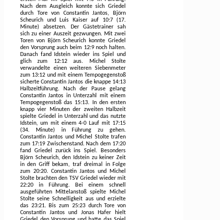
Nach dem Ausgleich konnte sich Griedel
durch Tore von Constantin Jantos, Björn
Scheurich und Luis Kaiser auf 10:7 (17.
Minute) absetzen. Der Gästetrainer sah
sich zu einer Auszeit gezwungen. Mit zwei
Toren von Björn Scheurich konnte Griedel
den Vorsprung auch beim 12:9 noch halten.
Danach fand Idstein wieder ins Spiel und
glich zum 12:12 aus. Michel Stolte
verwandelte einen weiteren Siebenmeter
zum 13:12 und mit einem Tempogegenstoß
sicherte Constantin Jantos die knappe 14:13
Halbzeitführung. Nach der Pause gelang
Constantin Jantos in Unterzahl mit einem
Tempogegenstoß das 15:13. In den ersten
knapp vier Minuten der zweiten Halbzeit
spielte Griedel in Unterzahl und das nutzte
Idstein, um mit einem 4-0 Lauf mit 17:15
(34. Minute) in Führung zu gehen.
Constantin Jantos und Michel Stolte trafen
zum 17:19 Zwischenstand. Nach dem 17:20
fand Griedel zurück ins Spiel. Besonders
Björn Scheurich, den Idstein zu keiner Zeit
in den Griff bekam, traf dreimal in Folge
zum 20:20. Constantin Jantos und Michel
Stolte brachten den TSV Griedel wieder mit
22:20 in Führung. Bei einem schnell
ausgeführten Mittelanstoß spielte Michel
Stolte seine Schnelligkeit aus und erzielte
das 23:21. Bis zum 25:23 durch Tore von
Constantin Jantos und Jonas Hafer hielt
Griedel den Vorsprung und hatte das Spiel