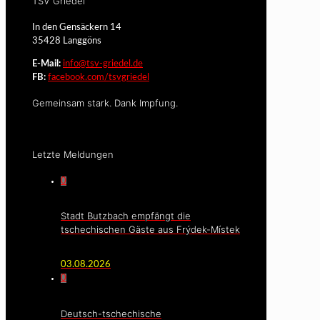
TSV Griedel
In den Gensäckern 14
35428 Langgöns
E-Mail:
info@tsv-griedel.de
FB:
facebook.com/tsvgriedel
Gemeinsam stark. Dank Impfung.
Letzte Meldungen
0
Stadt Butzbach empfängt die
tschechischen Gäste aus Frýdek-Místek
03.08.2026
0
Deutsch-tschechische