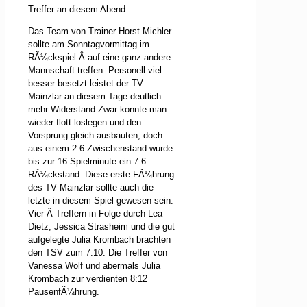
Treffer an diesem Abend
Das Team von Trainer Horst Michler
sollte am Sonntagvormittag im
RÃ¼ckspiel
Â
auf eine ganz andere
Mannschaft treffen. Personell viel
besser besetzt leistet der TV
Mainzlar an diesem Tage deutlich
mehr Widerstand Zwar konnte man
wieder flott loslegen und den
Vorsprung gleich ausbauten, doch
aus einem 2:6 Zwischenstand wurde
bis zur 16.Spielminute ein 7:6
RÃ¼ckstand. Diese erste FÃ¼hrung
des TV Mainzlar sollte auch die
letzte in diesem Spiel gewesen sein.
Vier
Â
Treffern in Folge durch Lea
Dietz, Jessica Strasheim und die gut
aufgelegte Julia Krombach brachten
den TSV zum 7:10. Die Treffer von
Vanessa Wolf und abermals Julia
Krombach zur verdienten 8:12
PausenfÃ¼hrung.