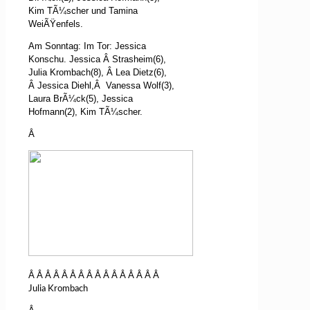
Kim TÃ¼scher und Tamina
WeiÃŸenfels.
Am Sonntag: Im Tor: Jessica
Konschu. Jessica
Â
Strasheim(6),
Julia Krombach(8),
Â
Lea Dietz(6),
Â
Jessica Diehl,
Â
Vanessa Wolf(3),
Laura BrÃ¼ck(5), Jessica
Hofmann(2), Kim TÃ¼scher.
Â
Â Â Â Â Â Â Â Â Â Â Â Â Â Â Â Â
Julia Krombach