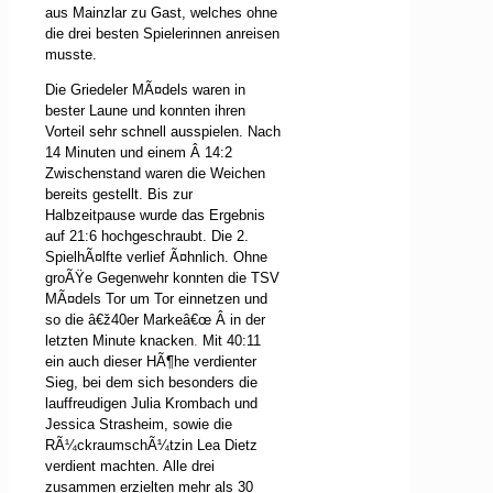
aus Mainzlar zu Gast, welches ohne
die drei besten Spielerinnen anreisen
musste.
Die Griedeler MÃ¤dels waren in
bester Laune und konnten ihren
Vorteil sehr schnell ausspielen. Nach
14 Minuten und einem
Â
14:2
Zwischenstand waren die Weichen
bereits gestellt. Bis zur
Halbzeitpause wurde das Ergebnis
auf 21:6 hochgeschraubt. Die 2.
SpielhÃ¤lfte verlief Ã¤hnlich. Ohne
groÃŸe Gegenwehr konnten die TSV
MÃ¤dels Tor um Tor einnetzen und
so die â€ž40er Markeâ€œ
Â
in der
letzten Minute knacken
.
Mit 40:11
ein auch dieser HÃ¶he verdienter
Sieg, bei dem sich besonders die
lauffreudigen Julia Krombach und
Jessica Strasheim, sowie die
RÃ¼ckraumschÃ¼tzin Lea Dietz
verdient machten. Alle drei
zusammen erzielten mehr als 30