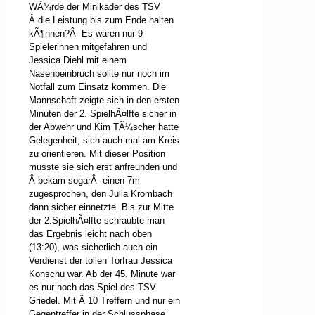
WÃ¼rde der Minikader des TSV
Â
die Leistung bis zum Ende halten
kÃ¶nnen?
Â
Es waren nur 9
Spielerinnen mitgefahren und
Jessica Diehl mit einem
Nasenbeinbruch sollte nur noch im
Notfall zum Einsatz kommen. Die
Mannschaft zeigte sich in den ersten
Minuten der 2. SpielhÃ¤lfte sicher in
der Abwehr und Kim TÃ¼scher hatte
Gelegenheit, sich auch mal am Kreis
zu orientieren. Mit dieser Position
musste sie sich erst anfreunden und
Â
bekam sogar
Â
einen 7m
zugesprochen, den Julia Krombach
dann sicher einnetzte. Bis zur Mitte
der 2.SpielhÃ¤lfte schraubte man
das Ergebnis leicht nach oben
(13:20), was sicherlich auch ein
Verdienst der tollen Torfrau Jessica
Konschu war. Ab der 45. Minute war
es nur noch das Spiel des TSV
Griedel. Mit
Â
10 Treffern und nur ein
Gegentreffer in der Schlussphase