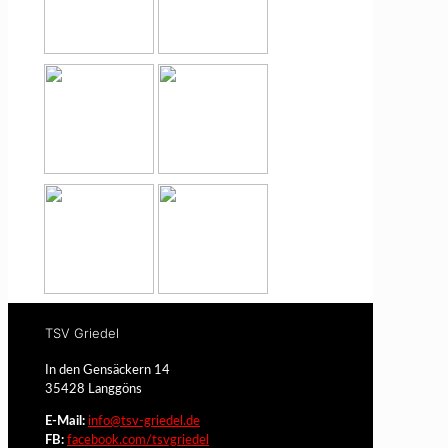
TSV Griedel
In den Gensäckern 14
35428 Langgöns
E-Mail:
info@tsv-griedel.de
FB:
facebook.com/tsvgriedel