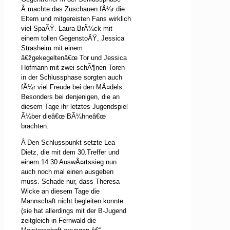
Â
machte das Zuschauen fÃ¼r die
Eltern und mitgereisten Fans wirklich
viel SpaÃŸ. Laura BrÃ¼ck mit
einem tollen GegenstoÃŸ, Jessica
Strasheim mit einem
â€žgekegeltenâ€œ Tor und Jessica
Hofmann mit zwei schÃ¶nen Toren
in der Schlussphase sorgten auch
fÃ¼r viel Freude bei den MÃ¤dels.
Besonders bei denjenigen, die an
diesem Tage ihr letztes Jugendspiel
Ã¼ber dieâ€œ BÃ¼hneâ€œ
brachten.
Den Schlusspunkt setzte Lea
Â
Dietz, die mit dem 30.Treffer und
einem 14:30 AuswÃ¤rtssieg nun
auch noch mal einen ausgeben
muss. Schade nur, dass Theresa
Wicke an diesem Tage die
Mannschaft nicht begleiten konnte
(sie hat allerdings mit der B-Jugend
zeitgleich in Fernwald die