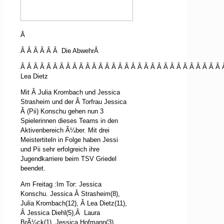
Â
Â Â Â Â Â Â Die AbwehrÂ
Â Â Â Â Â Â Â Â Â Â Â Â Â Â Â Â Â Â Â Â Â Â Â Â Â Â Â Â Â Â Â 
Lea Dietz
Mit
Â
Julia Krombach und Jessica
Strasheim und der
Â
Torfrau Jessica
Â
(Pii) Konschu gehen nun 3
Spielerinnen dieses Teams in den
Aktivenbereich Ã¼ber. Mit drei
Meistertiteln in Folge haben Jessi
und Pii sehr erfolgreich ihre
Jugendkarriere beim TSV Griedel
beendet.
Am Freitag :Im Tor: Jessica
Konschu. Jessica
Â
Strasheim(8),
Julia Krombach(12),
Â
Lea Dietz(11),
Â
Jessica Diehl(5),
Â
Laura
BrÃ¼ck(1), Jessica Hofmann(3),