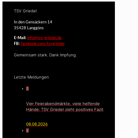
TSV Griedel
In den Gensäckern 14
35428 Langgöns
E-Mail:
info@tsv-griedel.de
FB:
facebook.com/tsvgriedel
Gemeinsam stark. Dank Impfung.
Letzte Meldungen
0
Vier Feierabendmärkte, viele helfende
Hände: TSV Griedel zieht positives Fazit
08.08.2026
0