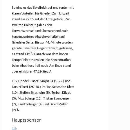
So ging es das Spielfeld rauf und runter mit
klaren Vorteilen für Griedel. Zur Halbzeit
stand ein 27:15 auf der Anzeigetafel. Zur
zweiten Halbzeit gab es den
Torwartwechsel und überraschend auch
konsequenteres Abwehrverhalten auf
Griedeler Seite. Bis zur 44. Minute wurden
gerade 3 weitere Gegentreffer zugelassen,
es stand 41:18. Danach war dem hohen
Tempo Tribut zu zollen, die Konzentration
beim Abschluss ließ nach. Am Ende stand
aber ein klarer 47:22-Sieg.
Â
TSV Griedel: Pascal Smykalla (1.-25.) und
Lars Hilbert (26.-50.) im Tor, Sebastian Dietz
(10), Steffen Strasheim (8), Torben Dilges
(3), Max Schepp (13), Tristan Zaunberger
(7), Sandro Krüger (4) und David Müller
(2).
Â
Hauptsponsor