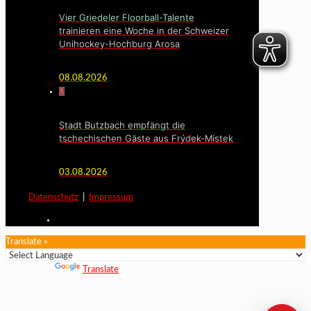
Vier Griedeler Floorball-Talente
trainieren eine Woche in der Schweizer
Unihockey-Hochburg Arosa
08.08.2026
0
Stadt Butzbach empfängt die
tschechischen Gäste aus Frýdek-Místek
03.08.2026
Datenschutz
|
Impressum
Translate »
Powered by
Translate