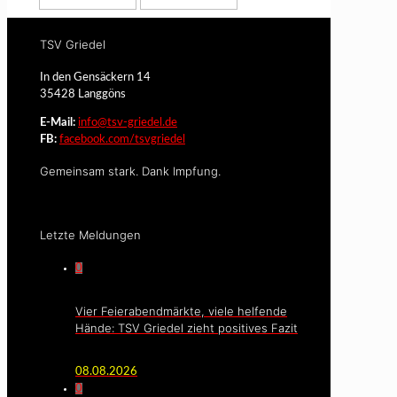
TSV Griedel
In den Gensäckern 14
35428 Langgöns
E-Mail:
info@tsv-griedel.de
FB:
facebook.com/tsvgriedel
Gemeinsam stark. Dank Impfung.
Letzte Meldungen
0
Vier Feierabendmärkte, viele helfende
Hände: TSV Griedel zieht positives Fazit
08.08.2026
0