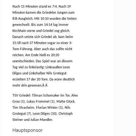
Nach 15 Minuten stand es 7:4. Nach 19
Minuten kamen die Griedeler Jungen zum
8:8-Ausgleich. Mit 10:10 wurden die Seiten
gewechselt. Bis zum 14:14 lag immer
Kirchhain vorne und Griedel zog gleich.
Danach setzte sich Griedel ab, kam beim
15:18 nach 37 Minuten sogar zu einer 3-
Tore-Führung. Aber auch das sollte nicht
reichen. Am Ende hieß es 20:20
unentschieden. Das Spiel war an diesem
Tag viel zu linkslastig: Linksaußen Leon
Dilges und Linkshalber Nils Grotegut
erzielten 17 der 20 Tore. Da wäre deutlich
mehr drin gewesen.
Â
Â
TSV Griedel: Tilman Schomaker im Tor, Alex
Groo (1), Lukas Frommel (1), Malte Glück,
Tim Strasheim, Florian Winter (1), Nils
Grotegut (7), Leon Dilges (10), Christoph
Steiner und Julian Mandler.
Hauptsponsor