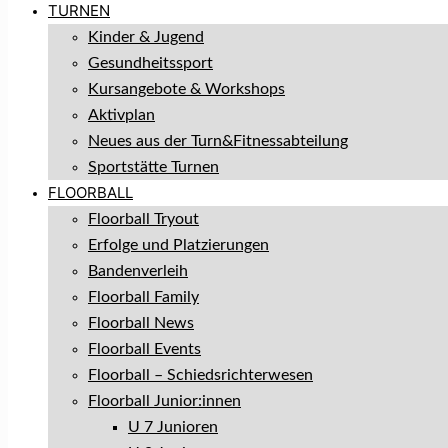
TURNEN
Kinder & Jugend
Gesundheitssport
Kursangebote & Workshops
Aktivplan
Neues aus der Turn&Fitnessabteilung
Sportstätte Turnen
FLOORBALL
Floorball Tryout
Erfolge und Platzierungen
Bandenverleih
Floorball Family
Floorball News
Floorball Events
Floorball – Schiedsrichterwesen
Floorball Junior:innen
U 7 Junioren