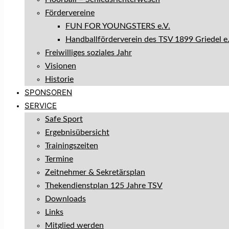
Fördervereine
FUN FOR YOUNGSTERS e.V.
Handballförderverein des TSV 1899 Griedel e.
Freiwilliges soziales Jahr
Visionen
Historie
SPONSOREN
SERVICE
Safe Sport
Ergebnisübersicht
Trainingszeiten
Termine
Zeitnehmer & Sekretärsplan
Thekendienstplan 125 Jahre TSV
Downloads
Links
Mitglied werden