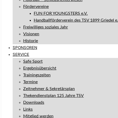
Fördervereine
FUN FOR YOUNGSTERS e.V.
Handballförderverein des TSV 1899 Griedel e.
Freiwilliges soziales Jahr
Visionen
Historie
SPONSOREN
SERVICE
Safe Sport
Ergebnisübersicht
Trainingszeiten
Termine
Zeitnehmer & Sekretärsplan
Thekendienstplan 125 Jahre TSV
Downloads
Links
Mitglied werden