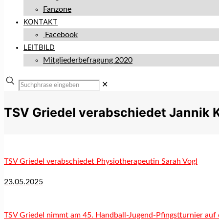
Fanzone
KONTAKT
Facebook
LEITBILD
Mitgliederbefragung 2020
✕
TSV Griedel verabschiedet Jannik 
TSV Griedel verabschiedet Physiotherapeutin Sarah Vogl
23.05.2025
TSV Griedel nimmt am 45. Handball-Jugend-Pfingstturnier auf 