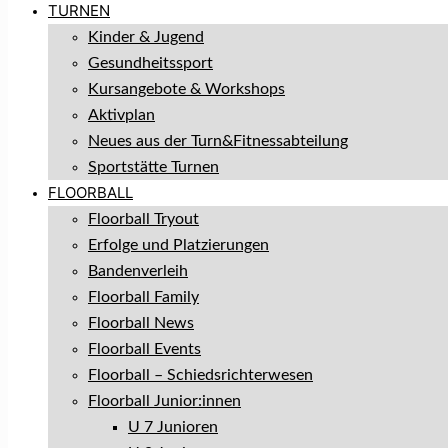
TURNEN
Kinder & Jugend
Gesundheitssport
Kursangebote & Workshops
Aktivplan
Neues aus der Turn&Fitnessabteilung
Sportstätte Turnen
FLOORBALL
Floorball Tryout
Erfolge und Platzierungen
Bandenverleih
Floorball Family
Floorball News
Floorball Events
Floorball – Schiedsrichterwesen
Floorball Junior:innen
U 7 Junioren