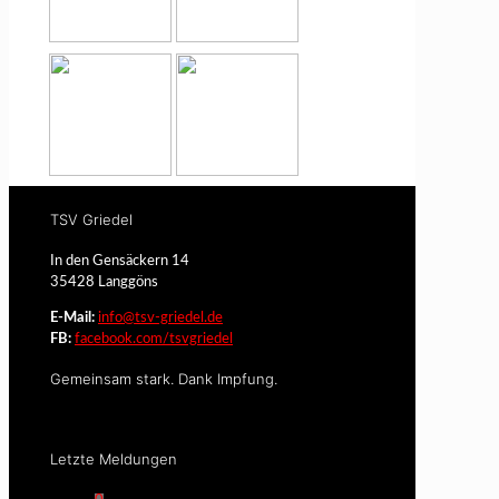
TSV Griedel
In den Gensäckern 14
35428 Langgöns
E-Mail:
info@tsv-griedel.de
FB:
facebook.com/tsvgriedel
Gemeinsam stark. Dank Impfung.
Letzte Meldungen