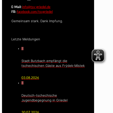
E-Mail:
info@tsv-griedel.de
FB:
facebook.com/tsvgriedel
Gemeinsam stark. Dank Impfung.
Letzte Meldungen
0
Stadt Butzbach empfängt die
tschechischen Gäste aus Frýdek-Místek
03.08.2026
0
Deutsch-tschechische
Jugendbegegnung in Griedel
30.07.2026