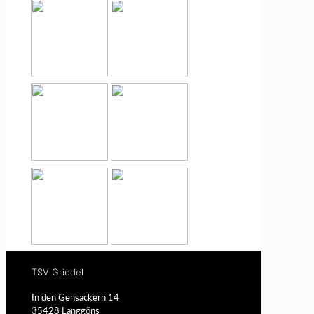
TSV Griedel
In den Gensäckern 14
35428 Langgöns