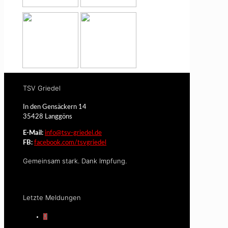
TSV Griedel
In den Gensäckern 14
35428 Langgöns
E-Mail:
info@tsv-griedel.de
FB:
facebook.com/tsvgriedel
Gemeinsam stark. Dank Impfung.
Letzte Meldungen
0