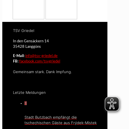
TSV Griedel
In den Gensäckern 14
35428 Langgöns
E-Mail:
info@tsv-griedel.de
FB:
facebook.com/tsvgriedel
Gemeinsam stark. Dank Impfung.
Letzte Meldungen
0
Stadt Butzbach empfängt die
tschechischen Gäste aus Frýdek-Místek