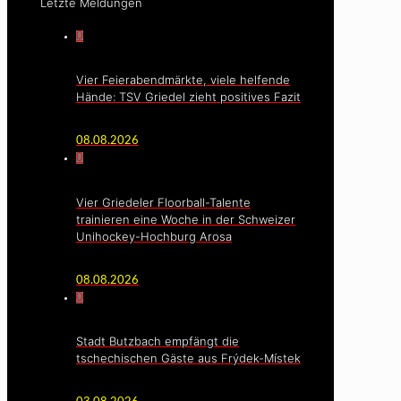
Letzte Meldungen
0
Vier Feierabendmärkte, viele helfende
Hände: TSV Griedel zieht positives Fazit
08.08.2026
0
Vier Griedeler Floorball-Talente
trainieren eine Woche in der Schweizer
Unihockey-Hochburg Arosa
08.08.2026
0
Stadt Butzbach empfängt die
tschechischen Gäste aus Frýdek-Místek