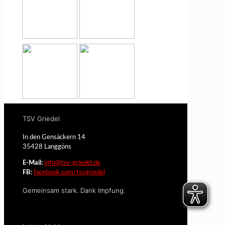
TSV Griedel
In den Gensäckern 14
35428 Langgöns
E-Mail:
info@tsv-griedel.de
FB:
facebook.com/tsvgriedel
Gemeinsam stark. Dank Impfung.