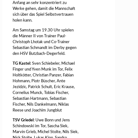
Anfang an sehr konzentriert zu
Werke gehen, damit die Mannschaft
sich über das Spiel Selbstvertrauen
holen kann.
Am Samstag um 19.30 Uhr spielen
die Männer II von Trainer Paul-
Christoph Lhotak und Co-Trainer
Sebastian Schmandt im Derby gegen
den HSV Butzbach-Degerfeld.
TG Kastel
: Sven Schiebeler, Michael
Finger und Yven Munk im Tor, Felix
Holtkötter, Christian Panzer, Fabian
Hohmann, Piotr Büscher, Ante
Jezidzic, Patrick Schult, Eric Krause,
Cornelius Munck, Tobias Fischer,
Sebastian Hartmann, Sebastian
Fischer, Nils Dankelmann, Niklas
Reese und Joachim Jungblut
TSV Griedel
: Uwe Bonn und Jens
Schindowski im Tor, Sascha Siek,
Marvin Grieb, Michel Stolte, Nils Siek,
Nick Stolte, Lukas Kipp, Sandro