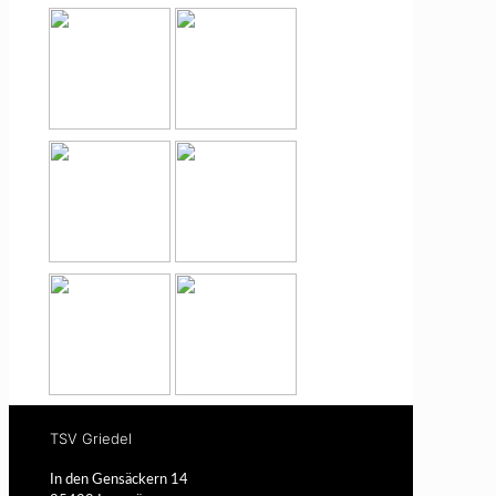
TSV Griedel
In den Gensäckern 14