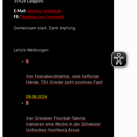
35428 Langgöns
E-Mail:
info@tsv-griedel.de
FB:
facebook.com/tsvgriedel
Gemeinsam stark. Dank Impfung.
Letzte Meldungen
0
Vier Feierabendmärkte, viele helfende
Hände: TSV Griedel zieht positives Fazit
08.08.2026
0
Vier Griedeler Floorball-Talente
trainieren eine Woche in der Schweizer
Unihockey-Hochburg Arosa