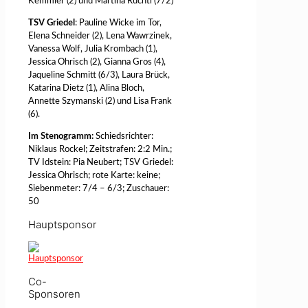
Kemmler (2) und Martina Ruchti (7/2)
TSV Griedel
: Pauline Wicke im Tor,
Elena Schneider (2), Lena Wawrzinek,
Vanessa Wolf, Julia Krombach (1),
Jessica Ohrisch (2), Gianna Gros (4),
Jaqueline Schmitt (6/3), Laura Brück,
Katarina Dietz (1), Alina Bloch,
Annette Szymanski (2) und Lisa Frank
(6).
Im Stenogramm:
Schiedsrichter:
Niklaus Rockel; Zeitstrafen: 2:2 Min.;
TV Idstein: Pia Neubert; TSV Griedel:
Jessica Ohrisch; rote Karte: keine;
Siebenmeter: 7/4 – 6/3; Zuschauer:
50
Hauptsponsor
Co-
Sponsoren