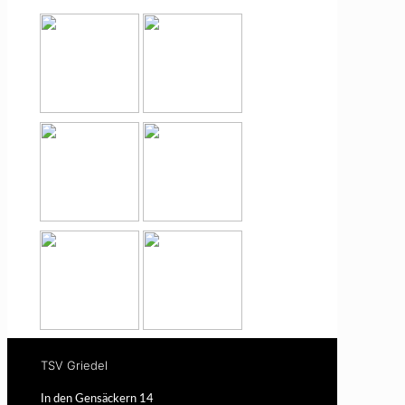
TSV Griedel
In den Gensäckern 14