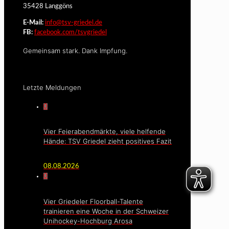
35428 Langgöns
E-Mail:
info@tsv-griedel.de
FB:
facebook.com/tsvgriedel
Gemeinsam stark. Dank Impfung.
Letzte Meldungen
0
Vier Feierabendmärkte, viele helfende
Hände: TSV Griedel zieht positives Fazit
08.08.2026
0
Vier Griedeler Floorball-Talente
trainieren eine Woche in der Schweizer
Unihockey-Hochburg Arosa