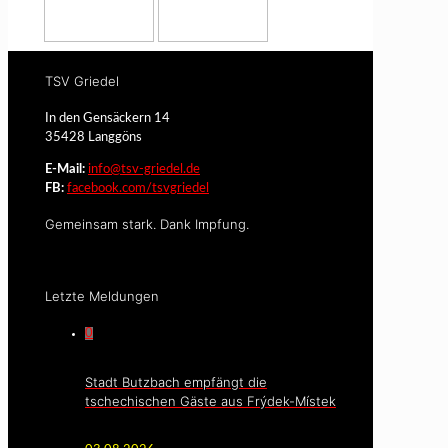
TSV Griedel
In den Gensäckern 14
35428 Langgöns
E-Mail:
info@tsv-griedel.de
FB:
facebook.com/tsvgriedel
Gemeinsam stark. Dank Impfung.
Letzte Meldungen
0
Stadt Butzbach empfängt die
tschechischen Gäste aus Frýdek-Místek