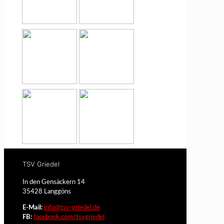
TSV Griedel
In den Gensäckern 14
35428 Langgöns
E-Mail:
info@tsv-griedel.de
FB:
facebook.com/tsvgriedel