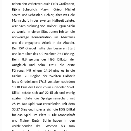
neben den Verletzten auch Felix Großmann,
Björn Scheurich, Marvin Grieb, Michel
Stolte und Sebastian Eichler, aber was die
Mannschaft in der zweiten Halbzeit zeigte,
war nach Meinung von Trainer Ergün Sahin
zu wenig. In vielen Situationen fehlten die
notwendige Konzentration im Abschluss
und die engagierte Arbeit in der Abwehr.
Der TSV Griedel hatte den besseren Start
und kam über das 4:2 zu einer 7:4 Führung.
Beim 8:8 gelang der HSG Dillatal der
Ausgleich und beim 12:11 die erste
Führung. Mit einem 14:14 ging es in die
Kabine. Zu Beginn der zweiten Halbzeit
legte Griedel zum 17:15 vor, aber nach dem
18:18 kam der Einbruch im Griedeler Spiel.
Dilltal setzte sich auf 22:18 ab und wenig
später führte die Spielgemeinschaft mit
26:19. Das Spiel war entschieden. Mit dem
33:27 Sieg qualifizierte sich die HSG Dilltal
für das Spiel um Platz 3. Die Mannschaft
und Trainer Ergün Sahin haben in den
verbleibenden drei Wochen bis zum