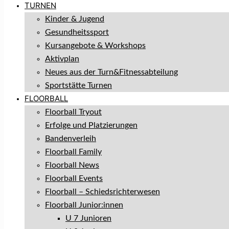
TURNEN
Kinder & Jugend
Gesundheitssport
Kursangebote & Workshops
Aktivplan
Neues aus der Turn&Fitnessabteilung
Sportstätte Turnen
FLOORBALL
Floorball Tryout
Erfolge und Platzierungen
Bandenverleih
Floorball Family
Floorball News
Floorball Events
Floorball – Schiedsrichterwesen
Floorball Junior:innen
U 7 Junioren