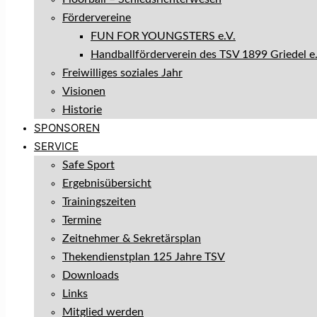
Fördervereine
FUN FOR YOUNGSTERS e.V.
Handballförderverein des TSV 1899 Griedel e.
Freiwilliges soziales Jahr
Visionen
Historie
SPONSOREN
SERVICE
Safe Sport
Ergebnisübersicht
Trainingszeiten
Termine
Zeitnehmer & Sekretärsplan
Thekendienstplan 125 Jahre TSV
Downloads
Links
Mitglied werden