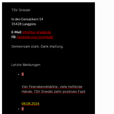
TSV Griedel
In den Gensäckern 14
35428 Langgöns
E-Mail:
info@tsv-griedel.de
FB:
facebook.com/tsvgriedel
Gemeinsam stark. Dank Impfung.
Letzte Meldungen
0
Vier Feierabendmärkte, viele helfende
Hände: TSV Griedel zieht positives Fazit
08.08.2026
0