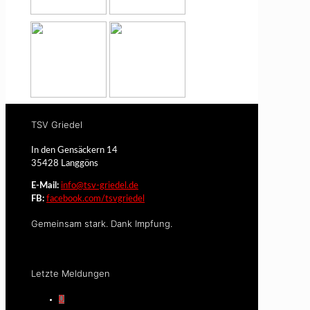
TSV Griedel
In den Gensäckern 14
35428 Langgöns
E-Mail:
info@tsv-griedel.de
FB:
facebook.com/tsvgriedel
Gemeinsam stark. Dank Impfung.
Letzte Meldungen
0