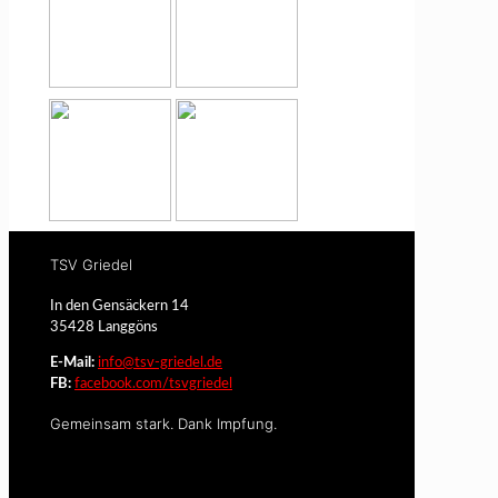
TSV Griedel
In den Gensäckern 14
35428 Langgöns
E-Mail:
info@tsv-griedel.de
FB:
facebook.com/tsvgriedel
Gemeinsam stark. Dank Impfung.