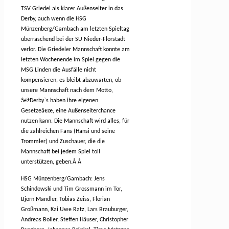
TSV Griedel als klarer Außenseiter in das
Derby, auch wenn die HSG
Münzenberg/Gambach am letzten Spieltag
überraschend bei der SU Nieder-Florstadt
verlor. Die Griedeler Mannschaft konnte am
letzten Wochenende im Spiel gegen die
MSG Linden die Ausfälle nicht
kompensieren, es bleibt abzuwarten, ob
unsere Mannschaft nach dem Motto,
â€žDerby`s haben ihre eigenen
Gesetzeâ€œ, eine Außenseiterchance
nutzen kann. Die Mannschaft wird alles, für
die zahlreichen Fans (Hansi und seine
Trommler) und Zuschauer, die die
Mannschaft bei jedem Spiel toll
unterstützen, geben.Â
Â
HSG Münzenberg/Gambach: Jens
Schindowski und Tim Grossmann im Tor,
Björn Mandler, Tobias Zeiss, Florian
Großmann, Kai Uwe Ratz, Lars Brauburger,
Andreas Boller, Steffen Häuser, Christopher