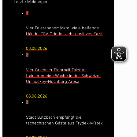
Letzte Meldungen
0
Vier Feierabendmärkte, viele helfende
Hände: TSV Griedel zieht positives Fazit
08.08.2026
0
Vier Griedeler Floorball-Talente
trainieren eine Woche in der Schweizer
Unihockey-Hochburg Arosa
08.08.2026
0
Stadt Butzbach empfängt die
tschechischen Gäste aus Frýdek-Místek