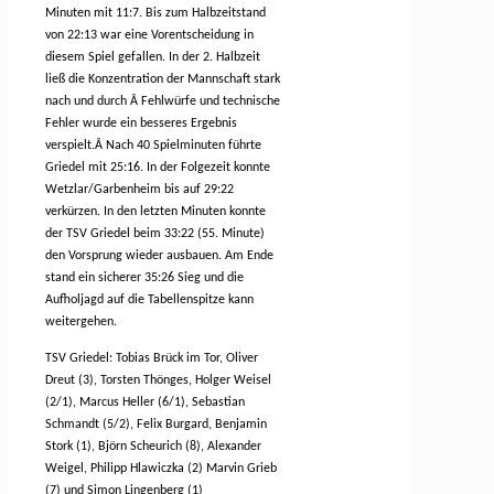
Minuten mit 11:7. Bis zum Halbzeitstand
von 22:13 war eine Vorentscheidung in
diesem Spiel gefallen. In der 2. Halbzeit
ließ die Konzentration der Mannschaft stark
nach und durch
Â
Fehlwürfe und technische
Fehler wurde ein besseres Ergebnis
verspielt.Â Nach 40 Spielminuten führte
Griedel mit 25:16. In der Folgezeit konnte
Wetzlar/Garbenheim bis auf 29:22
verkürzen. In den letzten Minuten konnte
der TSV Griedel beim 33:22 (55. Minute)
den Vorsprung wieder ausbauen. Am Ende
stand ein sicherer 35:26 Sieg und die
Aufholjagd auf die Tabellenspitze kann
weitergehen.
TSV Griedel: Tobias Brück im Tor, Oliver
Dreut (3), Torsten Thönges, Holger Weisel
(2/1), Marcus Heller (6/1), Sebastian
Schmandt (5/2), Felix Burgard, Benjamin
Stork (1), Björn Scheurich (8), Alexander
Weigel, Philipp Hlawiczka (2) Marvin Grieb
(7) und Simon Lingenberg (1)