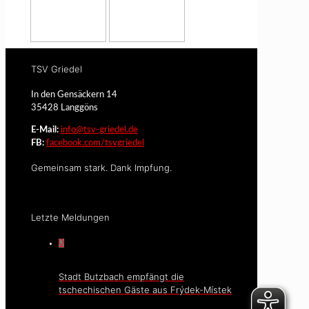
TSV Griedel
In den Gensäckern 14
35428 Langgöns
E-Mail:
info@tsv-griedel.de
FB:
facebook.com/tsvgriedel
Gemeinsam stark. Dank Impfung.
Letzte Meldungen
0
Stadt Butzbach empfängt die
tschechischen Gäste aus Frýdek-Místek