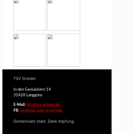
TSV Griedel
In den Gensäckern 14
35428 Langgöns
E-Mail:
info@tsv-griedel.de
FB:
facebook.com/tsvgriedel
Gemeinsam stark. Dank Impfung.