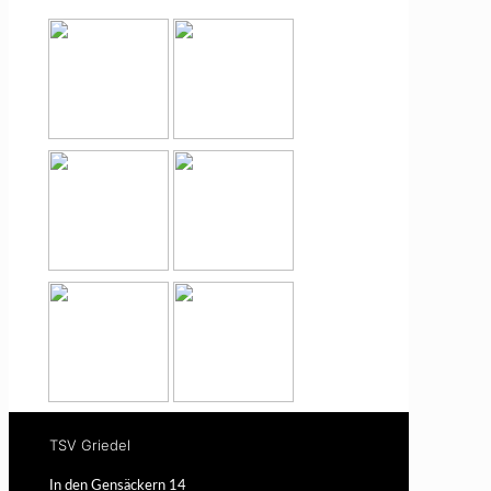
TSV Griedel
In den Gensäckern 14