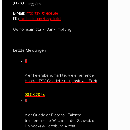
35428 Langgöns
E-Mail:
info@tsv-griedel.de
FB:
facebook.com/tsvgriedel
Gemeinsam stark. Dank Impfung.
Letzte Meldungen
0
Vier Feierabendmärkte, viele helfende
Hände: TSV Griedel zieht positives Fazit
08.08.2026
0
Vier Griedeler Floorball-Talente
trainieren eine Woche in der Schweizer
Unihockey-Hochburg Arosa