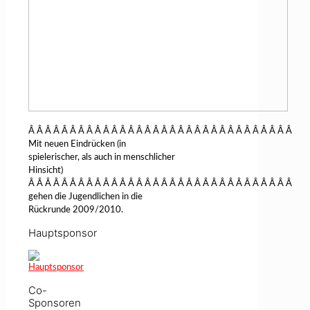
Â Â Â Â Â Â Â Â Â Â Â Â Â Â Â Â Â Â Â Â Â Â Â Â Â Â Â Â Â Â Â Â
Mit neuen Eindrücken (in
spielerischer, als auch in menschlicher
Hinsicht)
Â Â Â Â Â Â Â Â Â Â Â Â Â Â Â Â Â Â Â Â Â Â Â Â Â Â Â Â Â Â Â Â
gehen die Jugendlichen in die
Rückrunde 2009/2010.
Hauptsponsor
Co-
Sponsoren