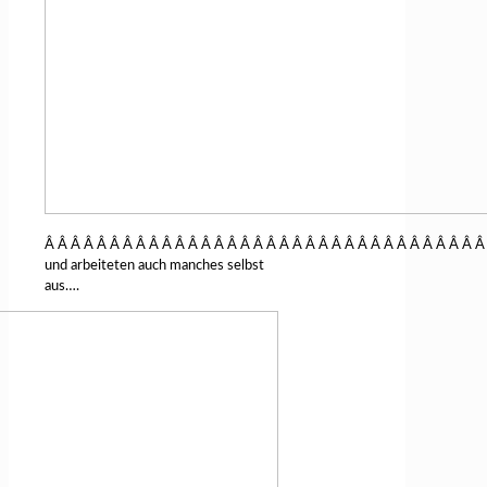
Â Â Â Â Â Â Â Â Â Â Â Â Â Â Â Â Â Â Â Â Â Â Â Â Â Â Â Â Â Â Â Â Â Â
und arbeiteten auch manches selbst
aus….