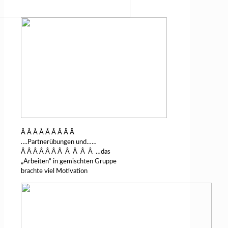
Â Â Â Â Â Â Â Â Â
….Partnerübungen und……
Â Â Â Â Â Â Â Â Â Â Â …das
„Arbeiten“ in gemischten Gruppe
brachte viel Motivation