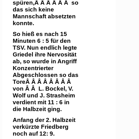
spüren,Â Â Â Â Â Â so
das sich keine
Mannschaft absetzten
konnte.
So hieß es nach 15
Minuten 6 : 5 für den
TSV. Nun endlich legte
Griedel ihre Nervosität
ab, so wurde in Angriff
Konzentrierter
Abgeschlossen so das
ToreÂ Â Â Â Â Â Â Â
von Â Â L. Bockel, V.
Wolf und J. Strasheim
verdient mit 11 : 6 in
die Halbzeit ging.
Anfang der 2. Halbzeit
verkürzte Friedberg
noch auf 12: 9.