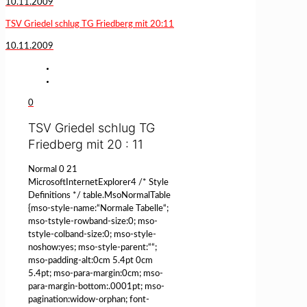
10.11.2009
TSV Griedel schlug TG Friedberg mit 20:11
10.11.2009
0
TSV Griedel schlug TG
Friedberg mit 20 : 11
Normal 0 21
MicrosoftInternetExplorer4 /* Style
Definitions */ table.MsoNormalTable
{mso-style-name:“Normale Tabelle“;
mso-tstyle-rowband-size:0; mso-
tstyle-colband-size:0; mso-style-
noshow:yes; mso-style-parent:““;
mso-padding-alt:0cm 5.4pt 0cm
5.4pt; mso-para-margin:0cm; mso-
para-margin-bottom:.0001pt; mso-
pagination:widow-orphan; font-