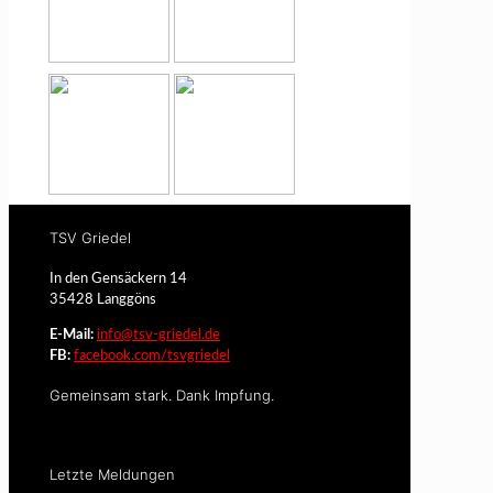
TSV Griedel
In den Gensäckern 14
35428 Langgöns
E-Mail:
info@tsv-griedel.de
FB:
facebook.com/tsvgriedel
Gemeinsam stark. Dank Impfung.
Letzte Meldungen