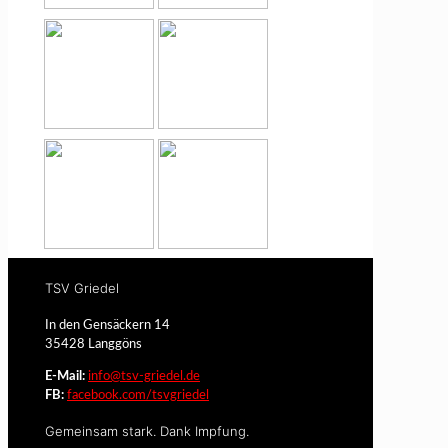
TSV Griedel
In den Gensäckern 14
35428 Langgöns
E-Mail:
info@tsv-griedel.de
FB:
facebook.com/tsvgriedel
Gemeinsam stark. Dank Impfung.