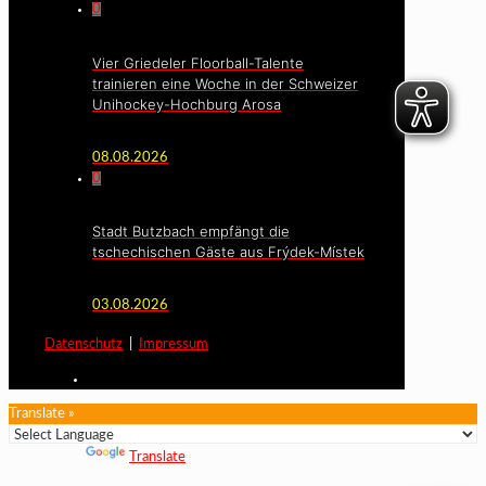
0
Vier Griedeler Floorball-Talente
trainieren eine Woche in der Schweizer
Unihockey-Hochburg Arosa
08.08.2026
0
Stadt Butzbach empfängt die
tschechischen Gäste aus Frýdek-Místek
03.08.2026
Datenschutz
|
Impressum
Translate »
Powered by
Translate