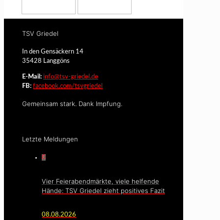
TSV Griedel
In den Gensäckern 14
35428 Langgöns
E-Mail:
info@tsv-griedel.de
FB:
facebook.com/tsvgriedel
Gemeinsam stark. Dank Impfung.
Letzte Meldungen
0
Vier Feierabendmärkte, viele helfende
Hände: TSV Griedel zieht positives Fazit
08.08.2026