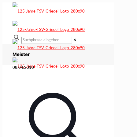
✕
Meister
08.04.2010