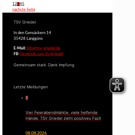
1
2
3
4
5
nächste Seite
TSV Griedel
In den Gensäckern 14
35428 Langgöns
E-Mail:
info@tsv-griedel.de
FB:
facebook.com/tsvgriedel
Gemeinsam stark. Dank Impfung.
Letzte Meldungen
0
Vier Feierabendmärkte, viele helfende
Hände: TSV Griedel zieht positives Fazit
08.08.2026