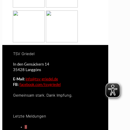
TSV Griedel
In den Gensäckern 14
35428 Langgöns
E-Mail:
info@tsv-griedel.de
FB:
facebook.com/tsvgriedel
Gemeinsam stark. Dank Impfung.
Letzte Meldungen
0