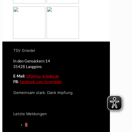
TSV Griedel
In den Gensäckern 14
35428 Langgöns
E-Mail:
info@tsv-griedel.de
FB:
facebook.com/tsvgriedel
Gemeinsam stark. Dank Impfung.
Letzte Meldungen
0