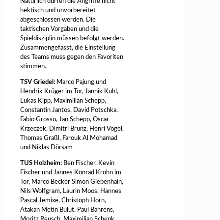
Natürlich dürfen die Angriffe nicht
hektisch und unvorbereitet
abgeschlossen werden. Die
taktischen Vorgaben und die
Spieldisziplin müssen befolgt werden.
Zusammengefasst, die Einstellung
des Teams muss gegen den Favoriten
stimmen.
TSV Griedel:
Marco Pajung und
Hendrik Krüger im Tor, Jannik Kuhl,
Lukas Kipp, Maximilian Schepp,
Constantin Jantos, David Potschka,
Fabio Grosso, Jan Schepp, Oscar
Krzeczek, Dimitri Brunz, Henri Vogel,
Thomas Graßl, Farouk Al Mohamad
und Niklas Dörsam
TUS Holzheim:
Ben Fischer, Kevin
Fischer und Jannes Konrad Krohn im
Tor, Marco Becker Simon Giebenhain,
Nils Wolfgram, Laurin Moos, Hannes
Pascal Jemixe, Christoph Horn,
Atakan Metin Bulut, Paul Bährens,
Moritz Reusch, Maximilian Schenk,