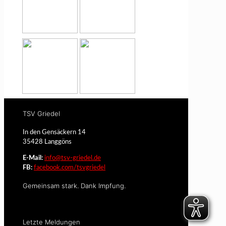
TSV Griedel
In den Gensäckern 14
35428 Langgöns
E-Mail:
info@tsv-griedel.de
FB:
facebook.com/tsvgriedel
Gemeinsam stark. Dank Impfung.
Letzte Meldungen