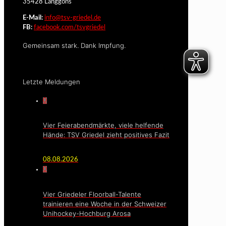
35428 Langgöns
E-Mail:
info@tsv-griedel.de
FB:
facebook.com/tsvgriedel
Gemeinsam stark. Dank Impfung.
Letzte Meldungen
0
Vier Feierabendmärkte, viele helfende
Hände: TSV Griedel zieht positives Fazit
08.08.2026
0
Vier Griedeler Floorball-Talente
trainieren eine Woche in der Schweizer
Unihockey-Hochburg Arosa