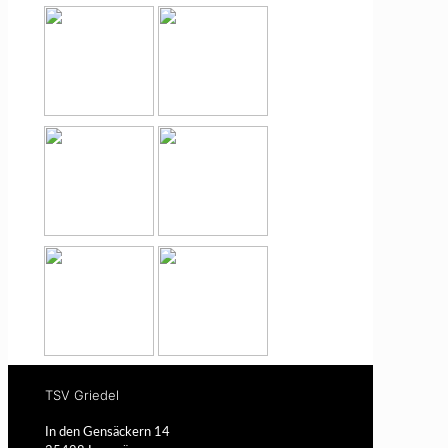
TSV Griedel
In den Gensäckern 14