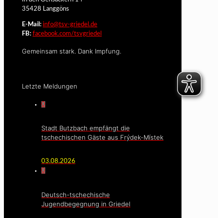
35428 Langgöns
E-Mail:
info@tsv-griedel.de
FB:
facebook.com/tsvgriedel
Gemeinsam stark. Dank Impfung.
Letzte Meldungen
0
Stadt Butzbach empfängt die
tschechischen Gäste aus Frýdek-Místek
03.08.2026
0
Deutsch-tschechische
Jugendbegegnung in Griedel