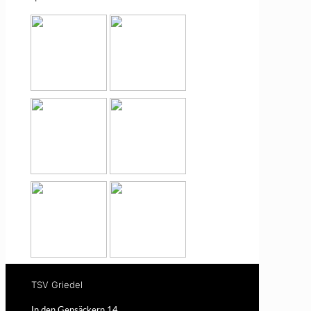
TSV Griedel
In den Gensäckern 14