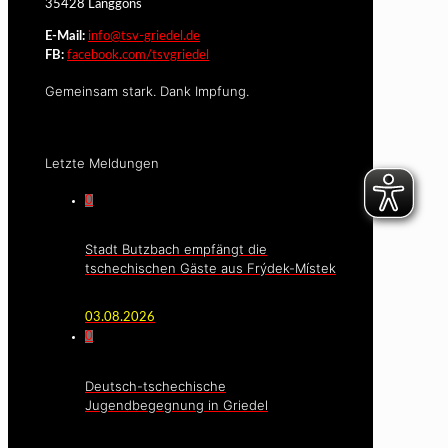
35428 Langgöns
E-Mail:
info@tsv-griedel.de
FB:
facebook.com/tsvgriedel
Gemeinsam stark. Dank Impfung.
Letzte Meldungen
0
Stadt Butzbach empfängt die
tschechischen Gäste aus Frýdek-Místek
03.08.2026
0
Deutsch-tschechische
Jugendbegegnung in Griedel