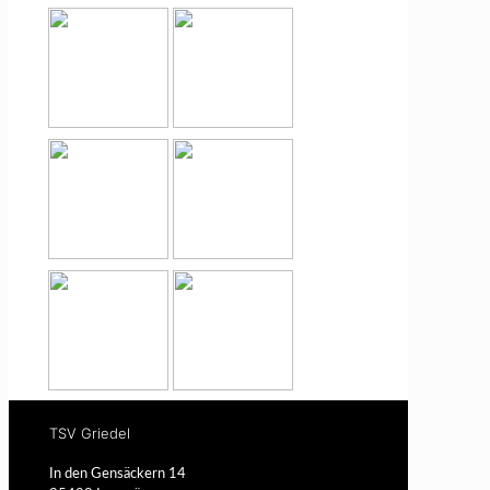
TSV Griedel
In den Gensäckern 14